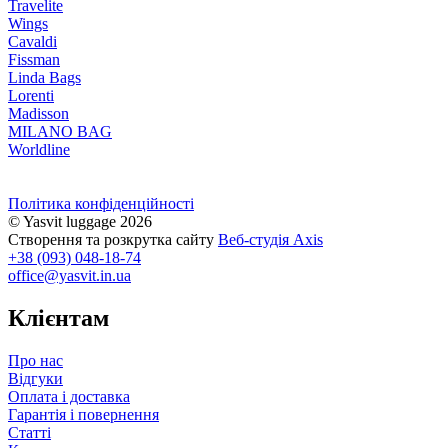
Travelite
Wings
Cavaldi
Fissman
Linda Bags
Lorenti
Madisson
MILANO BAG
Worldline
Політика конфіденційності
© Yasvit luggage 2026
Створення та розкрутка сайту
Веб-студія Axis
+38
(093) 048-18-74
office@yasvit.in.ua
Клієнтам
Про нас
Відгуки
Оплата і доставка
Гарантія і повернення
Статті