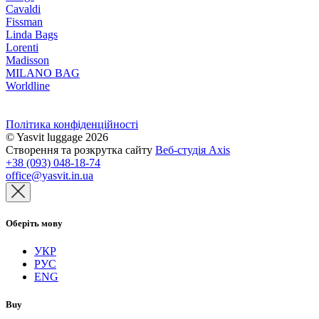
Cavaldi
Fissman
Linda Bags
Lorenti
Madisson
MILANO BAG
Worldline
Політика конфіденційності
© Yasvit luggage 2026
Створення та розкрутка сайту
Веб-студія Axis
+38
(093) 048-18-74
office@yasvit.in.ua
Оберіть мову
УКР
РУС
ENG
Buy