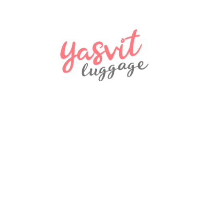
NEW
Валіза Worldline Malacca
2900 ₴
NEW
Дорожня подушка Snowball 38036 Сірий
580 ₴
NEW
Рюкзак Madisson Snowball 32747
970 ₴
NEW
Дорожня сумка Snowball 32150 Coimbra
970 ₴