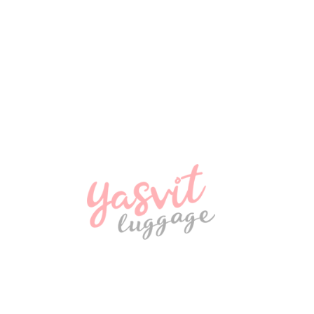
2900 ₴
NEW
Дорожня подушка Snowball 38036 Сірий
580 ₴
NEW
Рюкзак Madisson Snowball 32747
970 ₴
NEW
Дорожня сумка Snowball 32150 Coimbra
970 ₴
NEW
рюкзак LUIGISANTO L009, чорний
1570 ₴