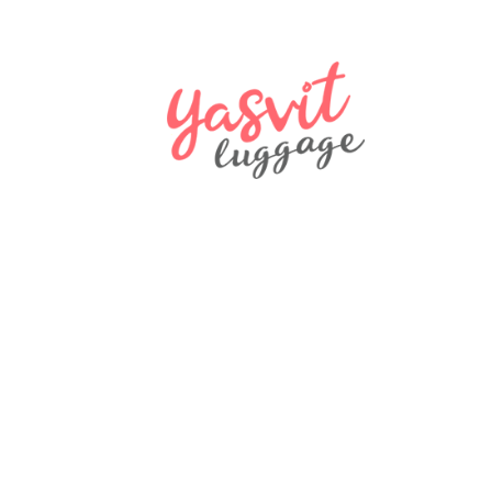
NEW
SALE
Валіза Madisson London
3900 ₴
3500 ₴
SALE
ДОРОЖНЯ СУМКА ЕКОШКІРА 8810
1200 ₴
720 ₴
SALE
Сумка жіноча LUIGISANTO
1150 ₴
805 ₴
SALE
Сумка жіноча LUIGISANTO
1250 ₴
815 ₴