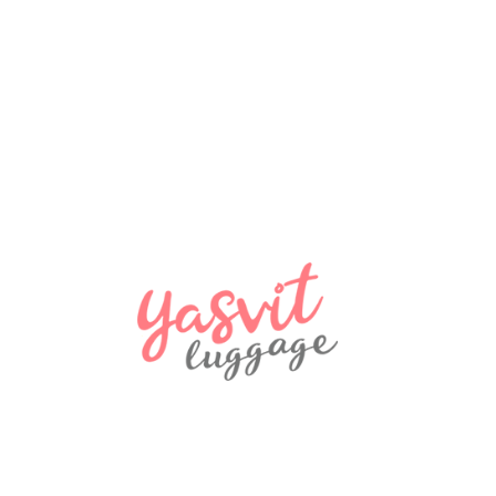
2900 ₴
NEW
Дорожня подушка Snowball 38036 Сірий
580 ₴
NEW
Рюкзак Madisson Snowball 32747
970 ₴
NEW
Дорожня сумка Snowball 32150 Coimbra
970 ₴
NEW
рюкзак LUIGISANTO L009, чорний
1570 ₴