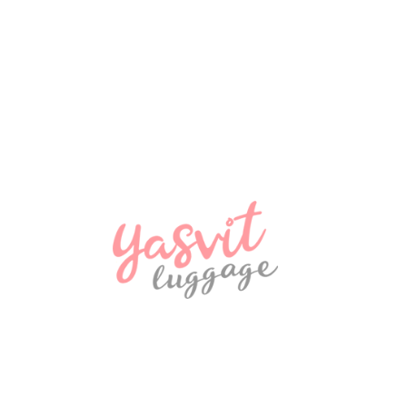
NEW
Дорожня подушка Snowball 38036 Сірий
580 ₴
NEW
Рюкзак Madisson Snowball 32747
970 ₴
NEW
Дорожня сумка Snowball 32150 Coimbra
970 ₴
NEW
рюкзак LUIGISANTO L009, чорний
1570 ₴
NEW