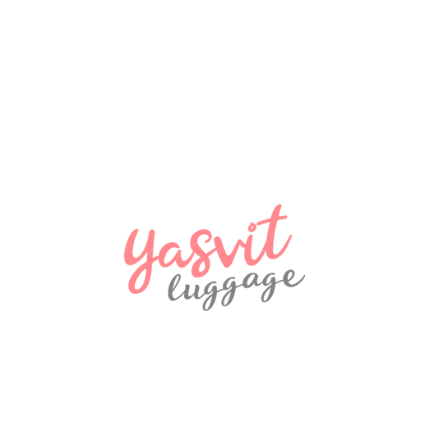
Дорожня подушка Snowball 38036 Сірий
580 ₴
NEW
Рюкзак Madisson Snowball 32747
970 ₴
NEW
Дорожня сумка Snowball 32150 Coimbra
970 ₴
NEW
рюкзак LUIGISANTO L009, чорний
1570 ₴
NEW
рюкзак LUIGISANTO L009, сірий